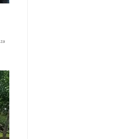
nza
.