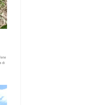
ferie
a di