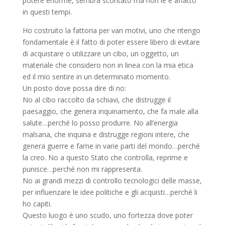
potere enorme, sembra scontato ma non le è affatto
in questi tempi.
Ho costruito la fattoria per vari motivi, uno che ritengo
fondamentale è il fatto di poter essere libero di evitare
di acquistare o utilizzare un cibo, un oggetto, un
materiale che considero non in linea con la mia etica
ed il mio sentire in un determinato momento.
Un posto dove possa dire di no:
No al cibo raccolto da schiavi, che distrugge il
paesaggio, che genera inquinamento, che fa male alla
salute…perché lo posso produrre. No all’energia
malsana, che inquina e distrugge regioni intere, che
genera guerre e fame in varie parti del mondo…perché
la creo. No a questo Stato che controlla, reprime e
punisce…perché non mi rappresenta.
No ai grandi mezzi di controllo tecnologici delle masse,
per influenzare le idee politiche e gli acquisti…perché li
ho capiti.
Questo luogo è uno scudo, uno fortezza dove poter